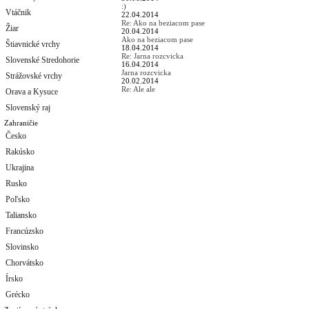
:)
Vtáčnik
22.04.2014
Re: Ako na beziacom pase
Žiar
20.04.2014
Ako na beziacom pase
Štiavnické vrchy
18.04.2014
Re: Jarna rozcvicka
Slovenské Stredohorie
16.04.2014
Jarna rozcvicka
Strážovské vrchy
20.02.2014
Re: Ale ale
Orava a Kysuce
Slovenský raj
Zahraničie
Česko
Rakúsko
Ukrajina
Rusko
Poľsko
Taliansko
Francúzsko
Slovinsko
Chorvátsko
Írsko
Grécko