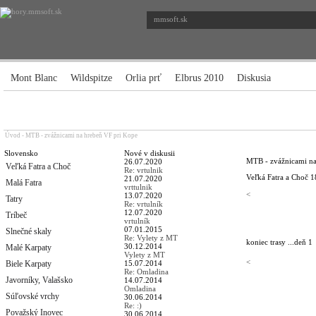
mmsoft.sk
Mont Blanc
Wildspitze
Orlia prť
Elbrus 2010
Diskusia
Úvod
-
MTB - zvážnicami na hrebeň VF pri Kope
Slovensko
Nové v diskusii
MTB - zvážnicami na
26.07.2020
Veľká Fatra a Choč
Re: vrtulnik
Veľká Fatra a Choč
1
21.07.2020
Malá Fatra
vrttulnik
<
13.07.2020
Tatry
Re: vrtulník
12.07.2020
Tríbeč
vrtulník
07.01.2015
Slnečné skaly
Re: Vylety z MT
koniec trasy ...
deň 1
30.12.2014
Malé Karpaty
Vylety z MT
<
Biele Karpaty
15.07.2014
Re: Omladina
Javorníky, Valašsko
14.07.2014
Omladina
Súľovské vrchy
30.06.2014
Re: :)
Považský Inovec
30.06.2014