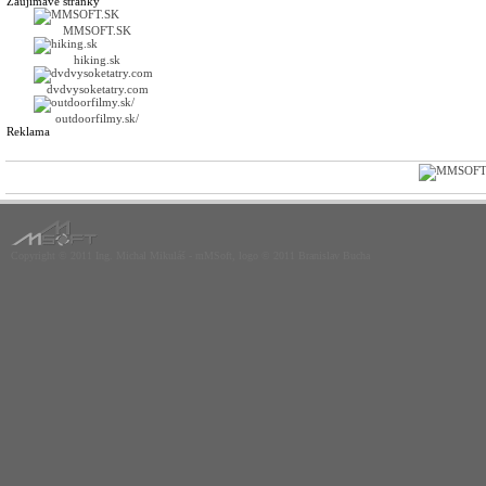
Zaujímavé stránky
MMSOFT.SK
hiking.sk
dvdvysoketatry.com
outdoorfilmy.sk/
Reklama
Copyright © 2011 Ing. Michal Mikuláš - mMSoft, logo © 2011 Branislav Bucha