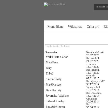
mmsoft.sk
Mont Blanc
Wildspitze
Orlia prť
El
Úvod
-
Salatín z Ludrovej
Slovensko
Nové v diskusii
26.07.2020
Veľká Fatra a Choč
Re: vrtulnik
21.07.2020
Malá Fatra
vrttulnik
13.07.2020
Tatry
Re: vrtulník
12.07.2020
Tríbeč
vrtulník
07.01.2015
Slnečné skaly
Re: Vylety z MT
30.12.2014
Malé Karpaty
Vylety z MT
Biele Karpaty
15.07.2014
Re: Omladina
Javorníky, Valašsko
14.07.2014
Omladina
Súľovské vrchy
30.06.2014
Re: :)
Považský Inovec
30.06.2014