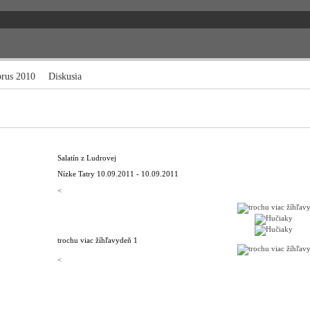
brus 2010
Diskusia
Salatín z Ludrovej
Nízke Tatry
10.09.2011 - 10.09.2011
<
trochu viac žíhľavy
deň 1
<