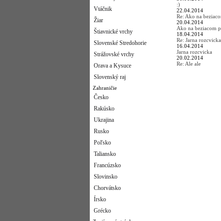
:)
Vtáčnik
22.04.2014
Re: Ako na beziac
Žiar
20.04.2014
Ako na beziacom p
Štiavnické vrchy
18.04.2014
Re: Jarna rozcvicka
Slovenské Stredohorie
16.04.2014
Jarna rozcvicka
Strážovské vrchy
20.02.2014
Re: Ale ale
Orava a Kysuce
Slovenský raj
Zahraničie
Česko
Rakúsko
Ukrajina
Rusko
Poľsko
Taliansko
Francúzsko
Slovinsko
Chorvátsko
Írsko
Grécko