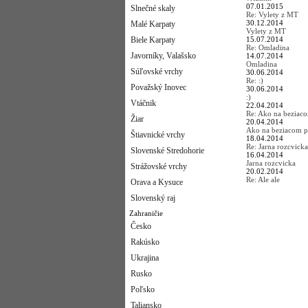
07.01.2015
Slnečné skaly
Re: Vylety z MT
30.12.2014
Malé Karpaty
Vylety z MT
Biele Karpaty
15.07.2014
Re: Omladina
Javorníky, Valašsko
14.07.2014
Omladina
Súľovské vrchy
30.06.2014
Re: :)
Považský Inovec
30.06.2014
:)
Vtáčnik
22.04.2014
Re: Ako na beziac
Žiar
20.04.2014
Ako na beziacom p
Štiavnické vrchy
18.04.2014
Re: Jarna rozcvicka
Slovenské Stredohorie
16.04.2014
Jarna rozcvicka
Strážovské vrchy
20.02.2014
Re: Ale ale
Orava a Kysuce
Slovenský raj
Zahraničie
Česko
Rakúsko
Ukrajina
Rusko
Poľsko
Taliansko