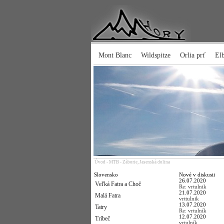
Mont Blanc
Wildspitze
Orlia prť
El
Úvod
-
MTB - Záborie, Jasenská dolina
Slovensko
Nové v diskusii
26.07.2020
Veľká Fatra a Choč
Re: vrtulnik
21.07.2020
Malá Fatra
vrttulnik
13.07.2020
Tatry
Re: vrtulník
12.07.2020
Tríbeč
vrtulník