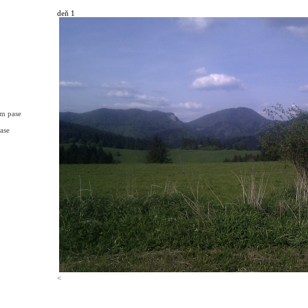
deň 1
om pase
ase
<