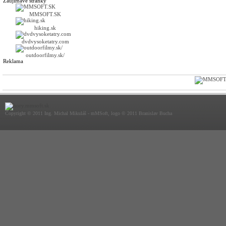
Zaujímavé stránky
MMSOFT.SK
hiking.sk
dvdvysoketatry.com
outdoorfilmy.sk/
Reklama
Copyright © 2011 Ing. Michal Mikuláš - mMSoft, logo © 2011 Branislav Bucha