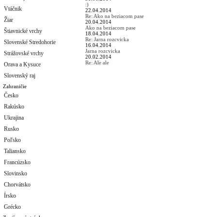
:)
Vtáčnik
22.04.2014
Re: Ako na beziacom pase
Žiar
20.04.2014
Ako na beziacom pase
Štiavnické vrchy
18.04.2014
Re: Jarna rozcvicka
Slovenské Stredohorie
16.04.2014
Jarna rozcvicka
Strážovské vrchy
20.02.2014
Re: Ale ale
Orava a Kysuce
Slovenský raj
Zahraničie
Česko
Rakúsko
Ukrajina
Rusko
Poľsko
Taliansko
Francúzsko
Slovinsko
Chorvátsko
Írsko
Grécko