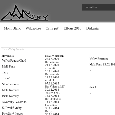
mmsoft.sk
Mont Blanc
Wildspitze
Orlia prť
Elbrus 2010
Diskusia
Úvod
-
Veľký Rozsutec
Slovensko
Nové v diskusii
Veľký Rozsutec
26.07.2020
Veľká Fatra a Choč
Re: vrtulnik
Malá Fatra
13.02.201
21.07.2020
Malá Fatra
vrttulnik
<
13.07.2020
Tatry
Re: vrtulník
12.07.2020
Tríbeč
vrtulník
07.01.2015
Slnečné skaly
Re: Vylety z MT
deň 1
30.12.2014
Malé Karpaty
Vylety z MT
<
Biele Karpaty
15.07.2014
Re: Omladina
Javorníky, Valašsko
14.07.2014
Omladina
Súľovské vrchy
30.06.2014
Re: :)
Považský Inovec
30.06.2014