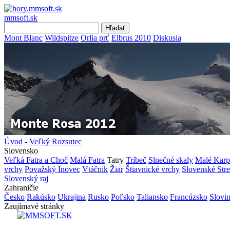
mmsoft.sk
Mont Blanc
Wildspitze
Orlia prť
Elbrus 2010
Diskusia
Úvod
-
Veľký Rozsutec
Slovensko
Veľká Fatra a Choč
Malá Fatra
Tatry
Tríbeč
Slnečné skaly
Malé Karp
vrchy
Považský Inovec
Vtáčnik
Žiar
Štiavnické vrchy
Slovenské Str
Slovenský raj
Zahraničie
Česko
Rakúsko
Ukrajina
Rusko
Poľsko
Taliansko
Francúzsko
Slovi
Zaujímavé stránky