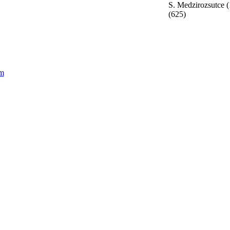
S. Medzirozsutce (
(625)
om