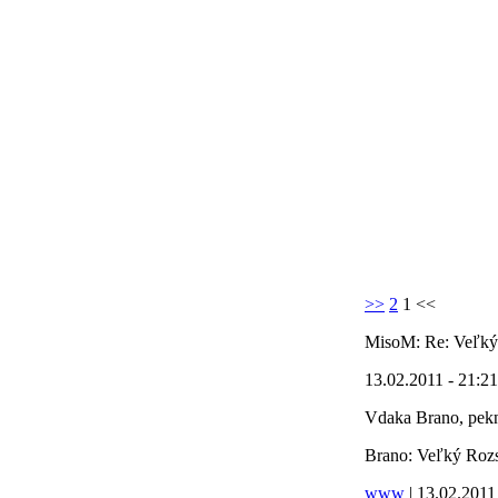
>>
2
1
<<
MisoM:
Re: Veľký
13.02.2011 - 21:21
Vdaka Brano, pekne
Brano:
Veľký Rozs
www
| 13.02.2011