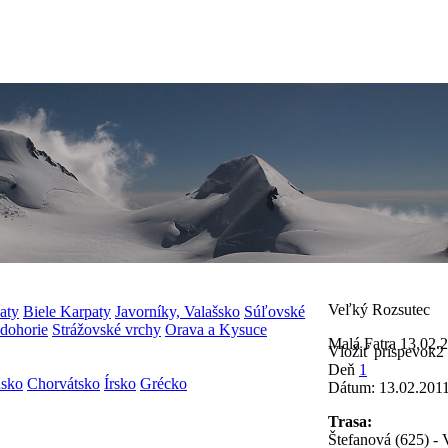
Veľký Rozsutec
aty
Biele Karpaty
Javorníky, Valašsko
Súľovské
edohorie
Strážovské vrchy
Orava a Kysuce
Malá Fatra
13.02.
Vložiť príspevok
2
Deň
1
nsko
Chorvátsko
Írsko
Grécko
Dátum:
13.02.201
Trasa:
Štefanová (625) - 