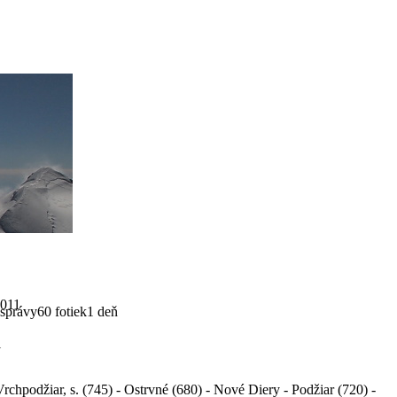
2011
 správy
60 fotiek
1 deň
1
Vrchpodžiar, s. (745) - Ostrvné (680) - Nové Diery - Podžiar (720) -