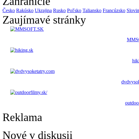
Zahraničie
Česko
Rakúsko
Ukrajina
Rusko
Poľsko
Taliansko
Francúzsko
Slovi
Zaujímavé stránky
MMS
hik
dvdvysok
outdoo
Reklama
Nové v diskusii