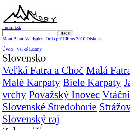
mmsoft.sk
Mont Blanc
Wildspitze
Orlia prť
Elbrus 2010
Diskusia
Úvod
-
Veľké Losiny
Slovensko
Veľká Fatra a Choč
Malá Fatr
Malé Karpaty
Biele Karpaty
J
vrchy
Považský Inovec
Vtáčn
Slovenské Stredohorie
Strážo
Slovenský raj