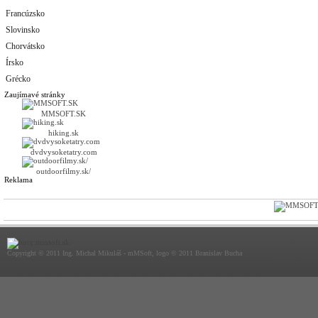
Francúzsko
Slovinsko
Chorvátsko
Írsko
Grécko
Zaujímavé stránky
MMSOFT.SK
hiking.sk
dvdvysoketatry.com
outdoorfilmy.sk/
Reklama
Copyright © 2011 Ing. Michal Mikuláš - mMSoft, logo © 2011 Branislav Bucha