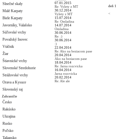
07.01.2015
Slnečné skaly
deň 1
Re: Vylety z MT
30.12.2014
Malé Karpaty
<
Vylety z MT
Biele Karpaty
15.07.2014
Re: Omladina
Javorníky, Valašsko
14.07.2014
Omladina
Súľovské vrchy
30.06.2014
Re: :)
Považský Inovec
30.06.2014
:)
Vtáčnik
22.04.2014
Re: Ako na beziacom pase
Žiar
20.04.2014
Ako na beziacom pase
Štiavnické vrchy
18.04.2014
Re: Jarna rozcvicka
Slovenské Stredohorie
16.04.2014
Jarna rozcvicka
Strážovské vrchy
20.02.2014
Re: Ale ale
Orava a Kysuce
Slovenský raj
Zahraničie
Česko
Rakúsko
Ukrajina
Rusko
Poľsko
Taliansko