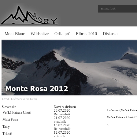
mmsoft.sk
Mont Blanc
Wildspitze
Orlia prť
Elbrus 2010
Diskusia
Úvod
-
Lučenec (Veľká Fatra)
Slovensko
Nové v diskusii
Lučenec (Veľká Fatra
26.07.2020
Veľká Fatra a Choč
Re: vrtulnik
Veľká Fatra a Choč
0
21.07.2020
Malá Fatra
vrttulnik
<
13.07.2020
Tatry
Re: vrtulník
12.07.2020
Tríbeč
vrtulník