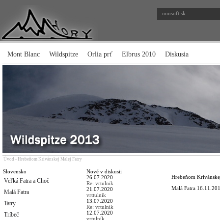
mmsoft.sk
Mont Blanc
Wildspitze
Orlia prť
Elbrus 2010
Diskusia
Úvod
-
Hrebeňom Krivánskej Malej Fatry
Slovensko
Nové v diskusii
Hrebeňom Krivánskej
26.07.2020
Veľká Fatra a Choč
Re: vrtulnik
Malá Fatra
16.11.201
21.07.2020
Malá Fatra
vrttulnik
13.07.2020
Tatry
Re: vrtulník
12.07.2020
Tríbeč
vrtulník