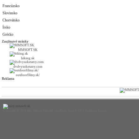
Francúzsko
Slovinsko
Chorvátsko
Írsko
Grécko
Zaujímavé stránky
MMSOFT.SK
hiking.sk
dvdvysoketatry.com
outdoorfilmy.sk/
Reklama
Copyright © 2011 Ing. Michal Mikuláš - mMSoft, logo © 2011 Branislav Bucha