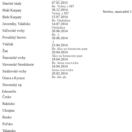
07.01.2015
Slnečné skaly
Re: Vylety z MT
30.12.2014
Malé Karpaty
Strečno, stanica
deň 1
Vylety z MT
Biele Karpaty
15.07.2014
Re: Omladina
Javorníky, Valašsko
14.07.2014
Omladina
Súľovské vrchy
30.06.2014
Re: :)
Považský Inovec
30.06.2014
:)
Vtáčnik
22.04.2014
Re: Ako na beziacom pase
Žiar
20.04.2014
Ako na beziacom pase
Štiavnické vrchy
18.04.2014
Re: Jarna rozcvicka
Slovenské Stredohorie
16.04.2014
Jarna rozcvicka
Strážovské vrchy
20.02.2014
Re: Ale ale
Orava a Kysuce
Slovenský raj
Zahraničie
Česko
Rakúsko
Ukrajina
Rusko
Poľsko
Taliansko