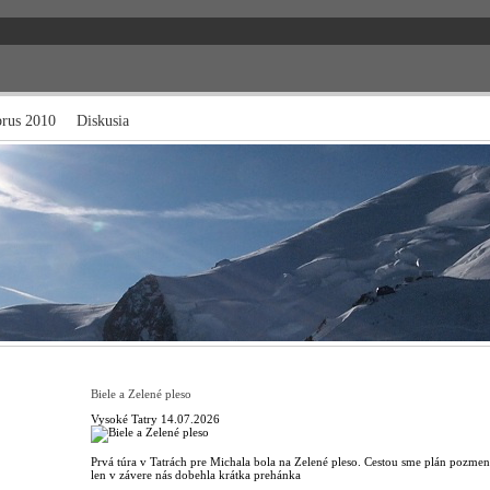
brus 2010
Diskusia
Biele a Zelené pleso
Vysoké Tatry
14.07.2026
Prvá túra v Tatrách pre Michala bola na Zelené pleso. Cestou sme plán pozmenili
len v závere nás dobehla krátka prehánka