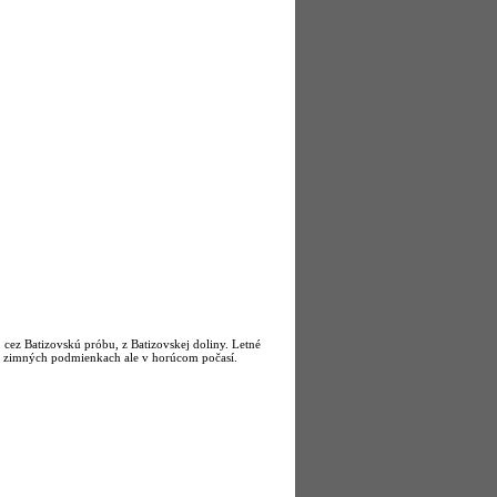
cez Batizovskú próbu, z Batizovskej doliny. Letné
p v zimných podmienkach ale v horúcom počasí.