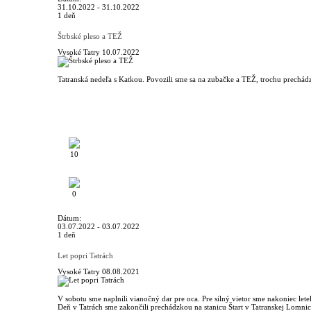
31.10.2022 - 31.10.2022
1 deň
Štrbské pleso a TEŽ
Vysoké Tatry
10.07.2022
Tatranská nedeľa s Katkou. Povozili sme sa na zubačke a TEŽ, trochu prechád
10
0
Dátum:
03.07.2022 - 03.07.2022
1 deň
Let popri Tatrách
Vysoké Tatry
08.08.2021
V sobotu sme naplnili vianočný dar pre oca. Pre silný vietor sme nakoniec lete
Deň v Tatrách sme zakončili prechádzkou na stanicu Štart v Tatranskej Lomnic