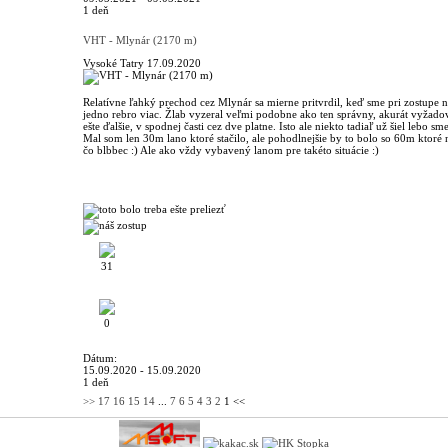
1 deň
VHT - Mlynár (2170 m)
Vysoké Tatry
17.09.2020
Relatívne ľahký prechod cez Mlynár sa mierne pritvrdil, keď sme pri zostupe n
jedno rebro viac. Žlab vyzeral veľmi podobne ako ten správny, akurát vyžadov
ešte ďalšie, v spodnej časti cez dve platne. Isto ale niekto tadiaľ už šiel lebo sm
Mal som len 30m lano ktoré stačilo, ale pohodlnejšie by to bolo so 60m ktoré
čo blbbec :) Ale ako vždy vybavený lanom pre takéto situácie :)
31
0
Dátum:
15.09.2020 - 15.09.2020
1 deň
>>
17
16
15
14
...
7
6
5
4
3
2
1
<<