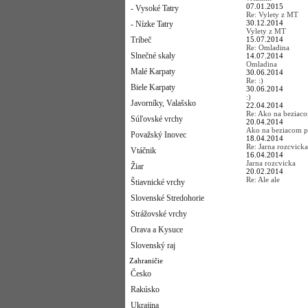
07.01.2015
- Vysoké Tatry
Re: Vylety z MT
30.12.2014
- Nízke Tatry
Vylety z MT
Tríbeč
15.07.2014
Re: Omladina
Slnečné skaly
14.07.2014
Omladina
Malé Karpaty
30.06.2014
Re: :)
Biele Karpaty
30.06.2014
:)
Javorníky, Valašsko
22.04.2014
Re: Ako na beziac
Súľovské vrchy
20.04.2014
Ako na beziacom p
Považský Inovec
18.04.2014
Re: Jarna rozcvicka
Vtáčnik
16.04.2014
Jarna rozcvicka
Žiar
20.02.2014
Re: Ale ale
Štiavnické vrchy
Slovenské Stredohorie
Strážovské vrchy
Orava a Kysuce
Slovenský raj
Zahraničie
Česko
Rakúsko
Ukrajina