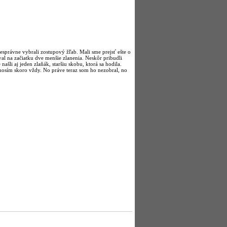
esprávne vybrali zostupový žľab. Mali sme prejsť ešte o
al na začiatku dve menšie zlanenia. Neskôr pribudli
e našli aj jeden zlaňák, staršiu skobu, ktorá sa hodila.
 nosím skoro vždy. No práve teraz som ho nezobral, no