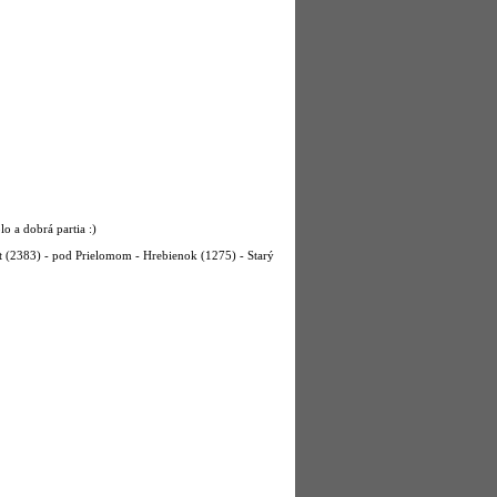
lo a dobrá partia :)
t (2383) - pod Prielomom - Hrebienok (1275) - Starý