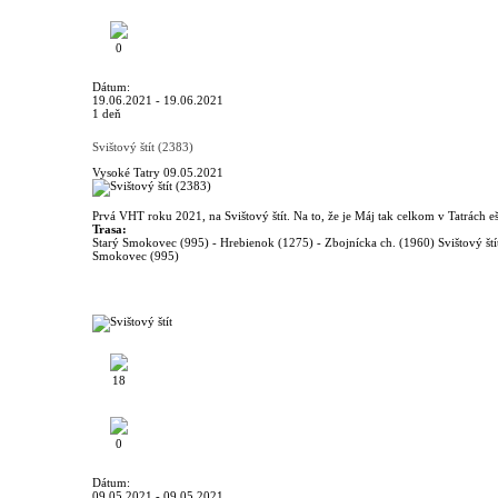
0
Dátum:
19.06.2021 - 19.06.2021
1 deň
Svištový štít (2383)
Vysoké Tatry
09.05.2021
Prvá VHT roku 2021, na Svištový štít. Na to, že je Máj tak celkom v Tatrách eš
Trasa:
Starý Smokovec (995) - Hrebienok (1275) - Zbojnícka ch. (1960) Svištový ští
Smokovec (995)
18
0
Dátum:
09.05.2021 - 09.05.2021