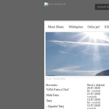
mmsoft.sk
Mont Blanc
Wildspitze
Orlia prť
El
Úvod
-
Vysoké Tatry
Slovensko
Nové v diskusii
26.07.2020
Veľká Fatra a Choč
Re: vrtulnik
21.07.2020
Malá Fatra
vrttulnik
13.07.2020
Tatry
Re: vrtulník
12.07.2020
- Západné Tatry
vrtulník