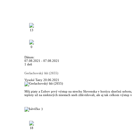
13
0
Dátum:
07.08.2021 - 07.08.2021
1 deň
Gerlachovský štít (2655)
Vysoké Tatry
20.06.2021
Môj piaty a Ľubov prvý výstup na strechu Slovenska v horúcu slnečnú sobotu, 
teploty už na niektorých miestach sneh zlikvidovali, ale aj tak celkom výstu
18