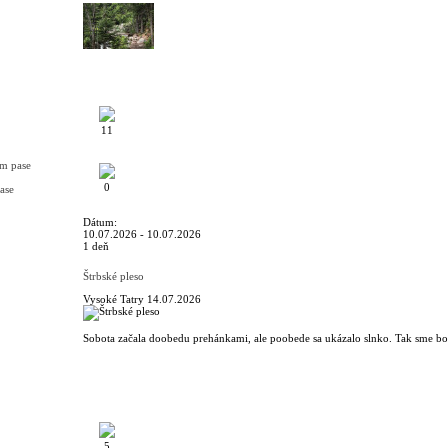
11
om pase
0
ase
Dátum:
10.07.2026 - 10.07.2026
1 deň
Štrbské pleso
Vysoké Tatry
14.07.2026
Sobota začala doobedu prehánkami, ale poobede sa ukázalo slnko. Tak sme bol
5