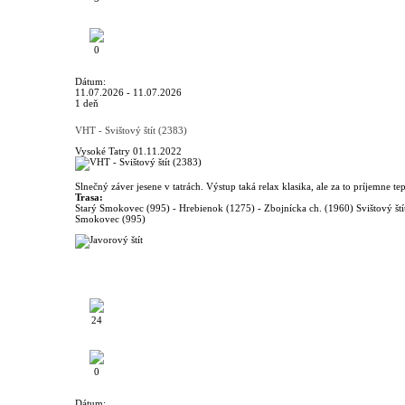
0
Dátum:
11.07.2026 - 11.07.2026
1 deň
VHT - Svištový štít (2383)
Vysoké Tatry
01.11.2022
Slnečný záver jesene v tatrách. Výstup taká relax klasika, ale za to príjemne tep
Trasa:
Starý Smokovec (995) - Hrebienok (1275) - Zbojnícka ch. (1960) Svištový ští
Smokovec (995)
24
0
Dátum: