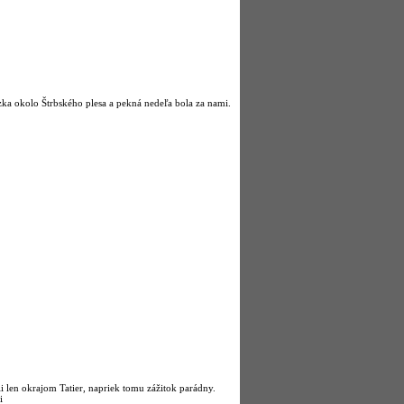
zka okolo Štrbského plesa a pekná nedeľa bola za nami.
li len okrajom Tatier, napriek tomu zážitok parádny.
i