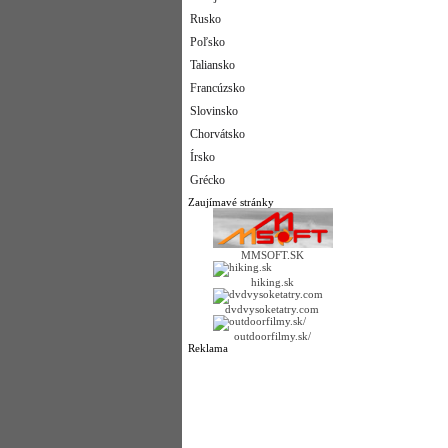
Rusko
Poľsko
Taliansko
Francúzsko
Slovinsko
Chorvátsko
Írsko
Grécko
Zaujímavé stránky
MMSOFT.SK
hiking.sk
dvdvysoketatry.com
outdoorfilmy.sk/
Reklama