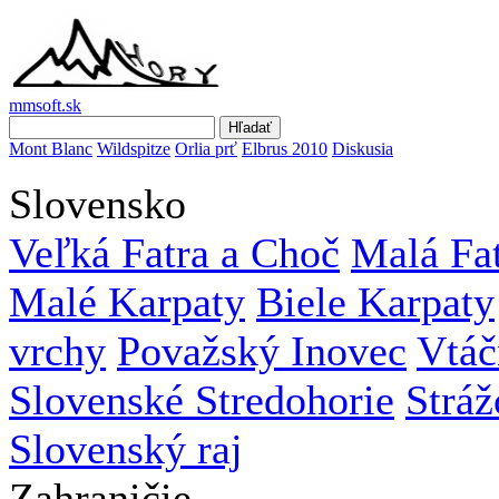
mmsoft.sk
Mont Blanc
Wildspitze
Orlia prť
Elbrus 2010
Diskusia
Slovensko
Veľká Fatra a Choč
Malá Fa
Malé Karpaty
Biele Karpaty
vrchy
Považský Inovec
Vtáč
Slovenské Stredohorie
Stráž
Slovenský raj
Zahraničie