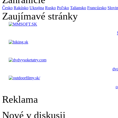
Česko
Rakúsko
Ukrajina
Rusko
Poľsko
Taliansko
Francúzsko
Slovi
Zaujímavé stránky
dvd
o
Reklama
Nové v diskusii