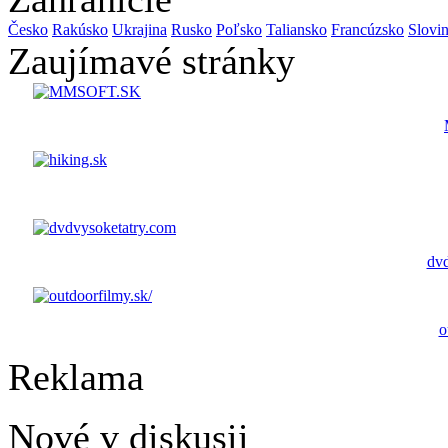
Česko
Rakúsko
Ukrajina
Rusko
Poľsko
Taliansko
Francúzsko
Slovi
Zaujímavé stránky
dvd
o
Reklama
Nové v diskusii