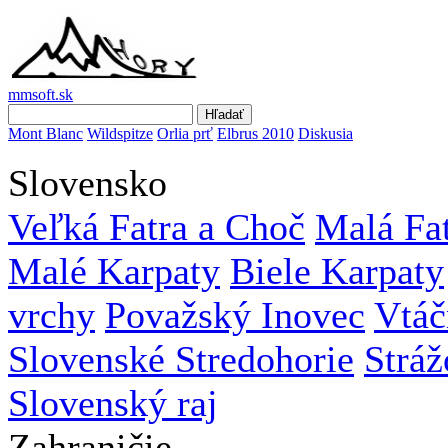
mmsoft.sk
Mont Blanc
Wildspitze
Orlia prť
Elbrus 2010
Diskusia
Slovensko
Veľká Fatra a Choč
Malá Fa
Malé Karpaty
Biele Karpaty
vrchy
Považský Inovec
Vtáč
Slovenské Stredohorie
Stráž
Slovenský raj
Zahraničie