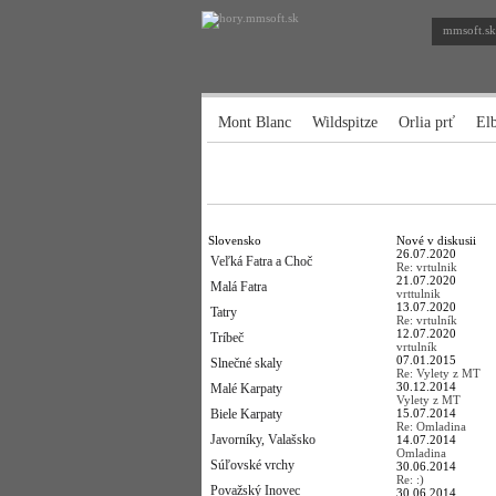
mmsoft.sk
Mont Blanc
Wildspitze
Orlia prť
El
Slovensko
Nové v diskusii
26.07.2020
Veľká Fatra a Choč
Re: vrtulnik
21.07.2020
Malá Fatra
vrttulnik
13.07.2020
Tatry
Re: vrtulník
12.07.2020
Tríbeč
vrtulník
07.01.2015
Slnečné skaly
Re: Vylety z MT
30.12.2014
Malé Karpaty
Vylety z MT
Biele Karpaty
15.07.2014
Re: Omladina
Javorníky, Valašsko
14.07.2014
Omladina
Súľovské vrchy
30.06.2014
Re: :)
Považský Inovec
30.06.2014