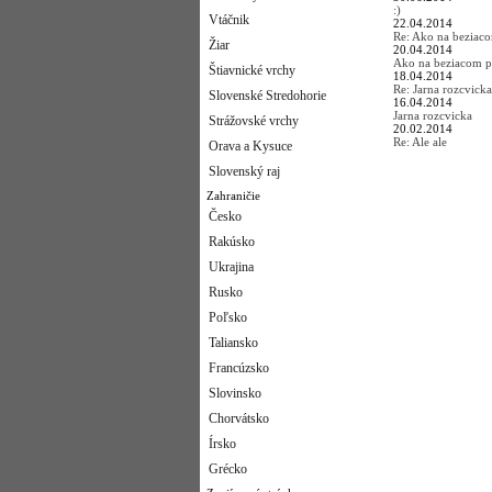
:)
Vtáčnik
22.04.2014
Re: Ako na beziac
Žiar
20.04.2014
Ako na beziacom p
Štiavnické vrchy
18.04.2014
Re: Jarna rozcvicka
Slovenské Stredohorie
16.04.2014
Jarna rozcvicka
Strážovské vrchy
20.02.2014
Re: Ale ale
Orava a Kysuce
Slovenský raj
Zahraničie
Česko
Rakúsko
Ukrajina
Rusko
Poľsko
Taliansko
Francúzsko
Slovinsko
Chorvátsko
Írsko
Grécko