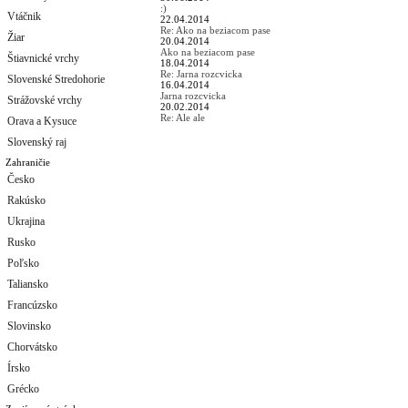
:)
Vtáčnik
22.04.2014
Re: Ako na beziacom pase
Žiar
20.04.2014
Ako na beziacom pase
Štiavnické vrchy
18.04.2014
Re: Jarna rozcvicka
Slovenské Stredohorie
16.04.2014
Jarna rozcvicka
Strážovské vrchy
20.02.2014
Re: Ale ale
Orava a Kysuce
Slovenský raj
Zahraničie
Česko
Rakúsko
Ukrajina
Rusko
Poľsko
Taliansko
Francúzsko
Slovinsko
Chorvátsko
Írsko
Grécko