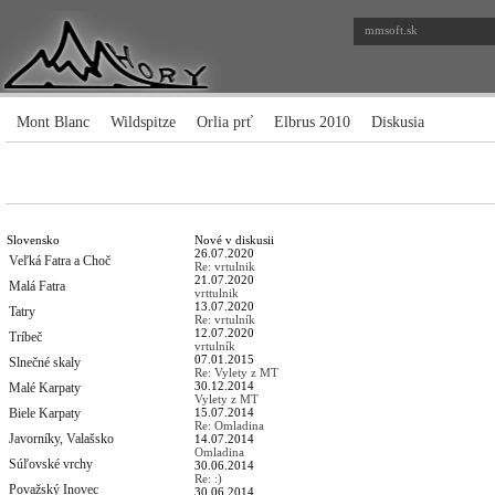
mmsoft.sk
Mont Blanc
Wildspitze
Orlia prť
Elbrus 2010
Diskusia
Slovensko
Nové v diskusii
26.07.2020
Veľká Fatra a Choč
Re: vrtulnik
21.07.2020
Malá Fatra
vrttulnik
13.07.2020
Tatry
Re: vrtulník
12.07.2020
Tríbeč
vrtulník
07.01.2015
Slnečné skaly
Re: Vylety z MT
30.12.2014
Malé Karpaty
Vylety z MT
Biele Karpaty
15.07.2014
Re: Omladina
Javorníky, Valašsko
14.07.2014
Omladina
Súľovské vrchy
30.06.2014
Re: :)
Považský Inovec
30.06.2014