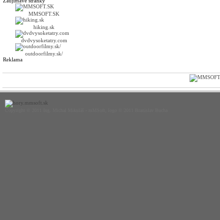
Zaujímavé stránky
MMSOFT.SK
hiking.sk
dvdvysoketatry.com
outdoorfilmy.sk/
Reklama
Copyright © 2011 Ing. Michal Mikuláš - mMSoft, logo © 2011 Branislav Bucha