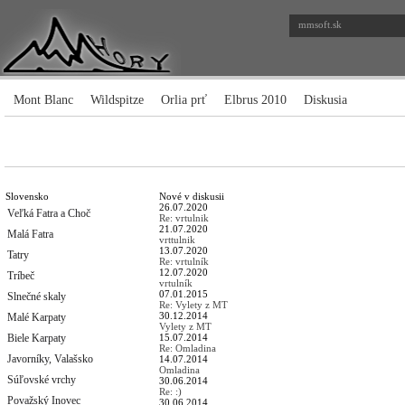
mmsoft.sk
Mont Blanc
Wildspitze
Orlia prť
Elbrus 2010
Diskusia
Slovensko
Nové v diskusii
26.07.2020
Veľká Fatra a Choč
Re: vrtulnik
21.07.2020
Malá Fatra
vrttulnik
13.07.2020
Tatry
Re: vrtulník
12.07.2020
Tríbeč
vrtulník
07.01.2015
Slnečné skaly
Re: Vylety z MT
30.12.2014
Malé Karpaty
Vylety z MT
Biele Karpaty
15.07.2014
Re: Omladina
Javorníky, Valašsko
14.07.2014
Omladina
Súľovské vrchy
30.06.2014
Re: :)
Považský Inovec
30.06.2014