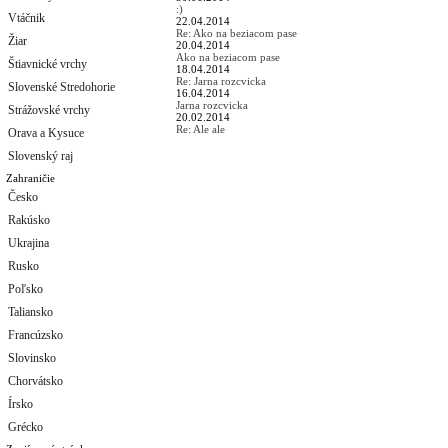
:)
Vtáčnik
22.04.2014
Re: Ako na beziacom pase
Žiar
20.04.2014
Ako na beziacom pase
Štiavnické vrchy
18.04.2014
Re: Jarna rozcvicka
Slovenské Stredohorie
16.04.2014
Jarna rozcvicka
Strážovské vrchy
20.02.2014
Re: Ale ale
Orava a Kysuce
Slovenský raj
Zahraničie
Česko
Rakúsko
Ukrajina
Rusko
Poľsko
Taliansko
Francúzsko
Slovinsko
Chorvátsko
Írsko
Grécko