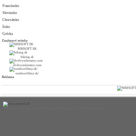
Francúzsko
Slovinsko
Chorvátsko
Írsko
Grécko
Zaujímavé stránky
MMSOFT.SK
hiking.sk
dvdvysoketatry.com
outdoorfilmy.sk/
Reklama
Copyright © 2011 Ing. Michal Mikuláš - mMSoft, logo © 2011 Branislav Bucha