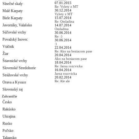
07.01.2015
Slnečné skaly
Re: Vylety z MT
30.12.2014
Malé Karpaty
Vylety z MT
Biele Karpaty
15.07.2014
Re: Omladina
Javorníky, Valašsko
14.07.2014
Omladina
Súľovské vrchy
30.06.2014
Re: :)
Považský Inovec
30.06.2014
:)
Vtáčnik
22.04.2014
Re: Ako na beziacom pase
Žiar
20.04.2014
Ako na beziacom pase
Štiavnické vrchy
18.04.2014
Re: Jarna rozcvicka
Slovenské Stredohorie
16.04.2014
Jarna rozcvicka
Strážovské vrchy
20.02.2014
Re: Ale ale
Orava a Kysuce
Slovenský raj
Zahraničie
Česko
Rakúsko
Ukrajina
Rusko
Poľsko
Taliansko