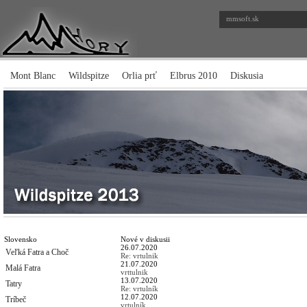
mmsoft.sk
Mont Blanc
Wildspitze
Orlia prť
Elbrus 2010
Diskusia
Slovensko
Nové v diskusii
26.07.2020
Veľká Fatra a Choč
Re: vrtulnik
21.07.2020
Malá Fatra
vrttulnik
13.07.2020
Tatry
Re: vrtulník
12.07.2020
Tríbeč
vrtulník